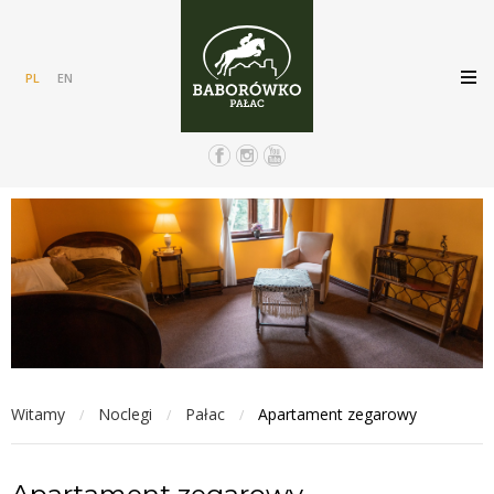
PL
EN
Witamy
Noclegi
Pałac
Apartament zegarowy
/
/
/