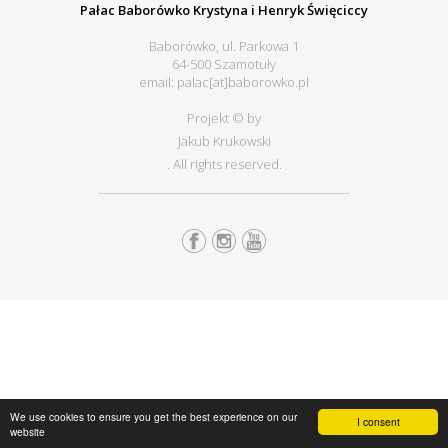
Pałac Baborówko Krystyna i Henryk Święciccy
Baborówko, ul. Parkowa 1
64-500 Szamotuły
email: palac[at]baborowko.pl
Projekt © by
Jakub Krukowski
. All rights reserved.
We use cookies to ensure you get the best experience on our
I consent
website