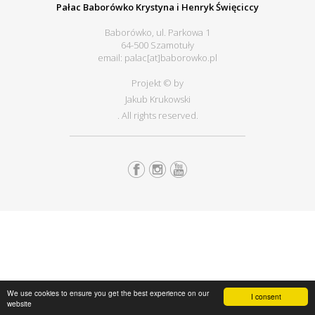
Pałac Baborówko Krystyna i Henryk Święciccy
Baborówko, ul. Parkowa 1
64-500 Szamotuły
email: palac[at]baborowko.pl
Projekt © by
Jakub Krukowski
. All rights reserved.
We use cookies to ensure you get the best experience on our
I consent
website