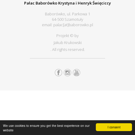
Pałac Baborówko Krystyna i Henryk Święciccy
Baborówko, ul. Parkowa 1
64-500 Szamotuły
email: palac[at]baborowko.pl
Projekt © by
Jakub Krukowski
. All rights reserved.
We use cookies to ensure you get the best experience on our
I consent
website